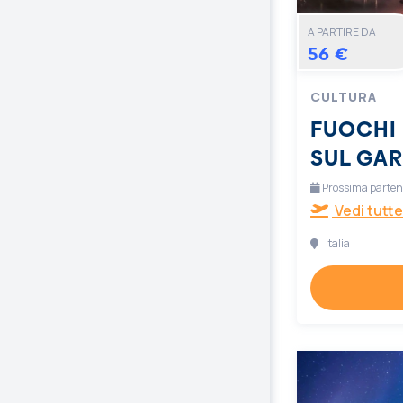
A PARTIRE DA
56 €
CULTURA
FUOCHI 
SUL GA
Prossima partenz
Vedi tutte
Italia