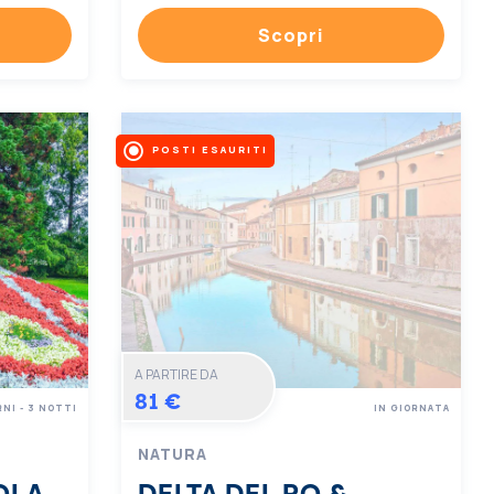
Scopri
POSTI ESAURITI
A PARTIRE DA
81 €
RNI - 3 NOTTI
IN GIORNATA
NATURA
OLA
DELTA DEL PO &