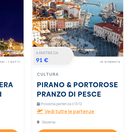
A PARTIRE DA
91 €
RNI - 1 NOTTI
IN GIORNATA
CULTURA
ERA
PIRANO & PORTOROSE
I
PRANZO DI PESCE
Prossima partenza il 13/12
Vedi tutte le partenze
Slovenia