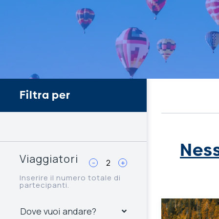
Filtra per
Ness
Viaggiatori
-
+
Inserire il numero totale di
partecipanti.
Dove vuoi andare?