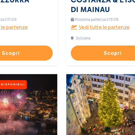
DI MAINAU
a il 17/09
Prossima partenza il 13/08
 le partenze
Vedi tutte le partenze
Svizzera
Scopri
Scopri
 DISPONIBILI