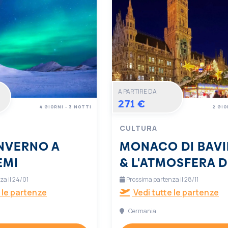
A PARTIRE DA
271 €
4 GIORNI - 3 NOTTI
2 GIO
CULTURA
INVERNO A
MONACO DI BAVI
EMI
& L'ATMOSFERA D
NATALE
a il 24/01
Prossima partenza il 28/11
 le partenze
Vedi tutte le partenze
Germania