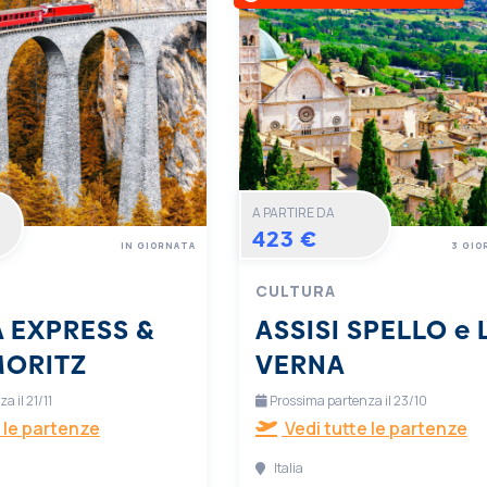
A PARTIRE DA
423 €
IN GIORNATA
3 GIO
CULTURA
 EXPRESS &
ASSISI SPELLO e 
MORITZ
VERNA
 il 21/11
Prossima partenza il 23/10
 le partenze
Vedi tutte le partenze
Italia