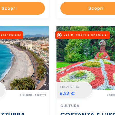
Scopri
Scopri
 DISPONIBILI
ULTIMI POSTI DISPONIBILI
A PARTIRE DA
632 €
4 GIORNI - 3 NOTTI
4 GIO
CULTURA
AZZURRA
COSTANZA & L’IS