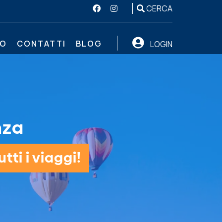
CERCA
MO
CONTATTI
BLOG
LOGIN
nza
tti i viaggi!