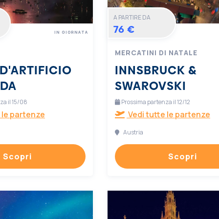
A PARTIRE DA
76 €
IN GIORNATA
MERCATINI DI NATALE
D'ARTIFICIO
INNSBRUCK &
RDA
SWAROVSKI
a il 15/08
Prossima partenza il 12/12
 le partenze
Vedi tutte le partenze
Austria
Scopri
Scopri