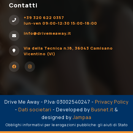
Contatti
+39 320 622 0357
lun-ven 09:00-12:30 15:00-18:00
info@drivemeaway.it
Via della Tecnica n.18, 36043 Camisano
Vicentino (VI)
Drive Me Away - P.Iva:03002540247 -
Privacy Policy
-
Dati societari
- Developed by
Busnet.it
&
designed by
Jampaa
Obblighi informativi per le erogazioni pubbliche: gli aiuti di Stato
e gli aiuti de minimis ricevuti dalla nostra impresa sono contenuti