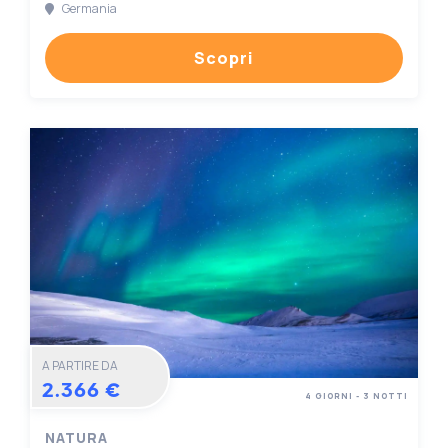
Germania
Scopri
A PARTIRE DA
2.366 €
4 GIORNI - 3 NOTTI
NATURA