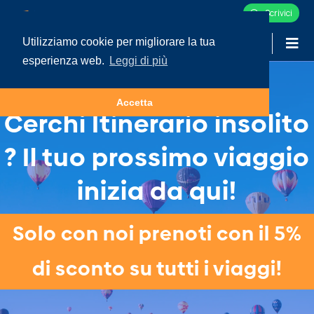
Scrivici
Utilizziamo cookie per migliorare la tua
-
LOGIN
esperienza web.
Leggi di più
Accetta
Cerchi Itinerario insolito
? Il tuo prossimo viaggio
inizia da qui!
Solo con noi prenoti con il 5%
di sconto su tutti i viaggi!