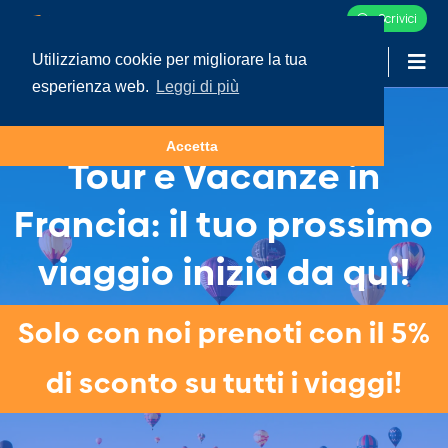
Scrivici
Utilizziamo cookie per migliorare la tua
-
LOGIN
esperienza web.
Leggi di più
Accetta
Tour e Vacanze in
Francia: il tuo prossimo
viaggio inizia da qui!
Solo con noi prenoti con il 5%
di sconto su tutti i viaggi!