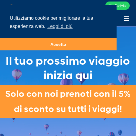
Scrivici
Utilizziamo cookie per migliorare la tua
-
LOGIN
esperienza web.
Leggi di più
Accetta
Il tuo prossimo viaggio
inizia qui
Solo con noi prenoti con il 5%
di sconto su tutti i viaggi!