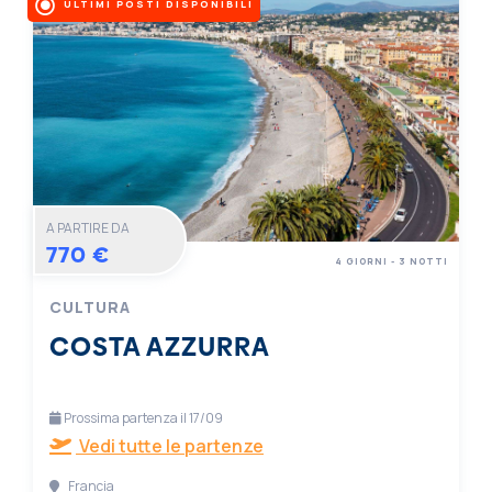
ULTIMI POSTI DISPONIBILI
A PARTIRE DA
770 €
4 GIORNI - 3 NOTTI
CULTURA
COSTA AZZURRA
Prossima partenza il 17/09
Vedi tutte le partenze
Francia