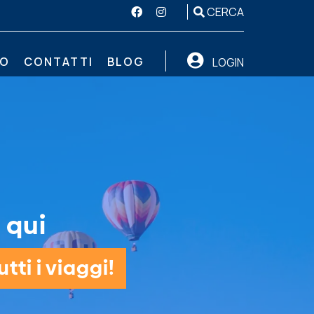
CERCA
MO
CONTATTI
BLOG
LOGIN
 qui
tti i viaggi!