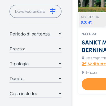
A PARTIRE DA
83 €
Periodo di partenza:
NATURA
SANKT M
Prezzo:
BERNIN
Prossima partenz
Tipologia
Vedi tutte
Svizzera
Durata
Cosa include: