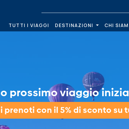
TUTTI I VIAGGI
DESTINAZIONI
CHI SIA
tuo prossimo viaggio inizia
 prenoti con il 5% di sconto su tu