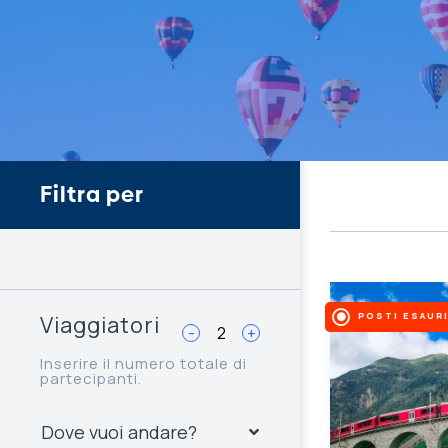
Filtra per
POSTI ESAURI
Viaggiatori
-
+
Inserire il numero totale di
partecipanti.
Dove vuoi andare?