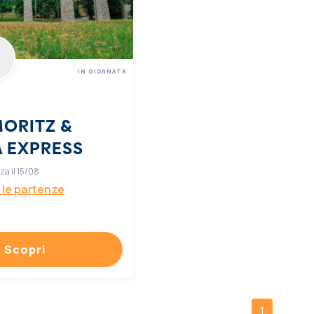
IN GIORNATA
ORITZ &
A EXPRESS
a il 15/08
 le partenze
Scopri
1