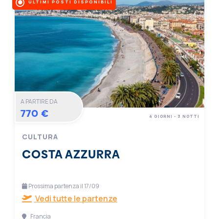
ULTIMI POSTI DISPONIBILI
A PARTIRE DA
770 €
4 GIORNI - 3 NOTTI
CULTURA
COSTA AZZURRA
Prossima partenza il 17/09
Vedi tutte le partenze
Francia