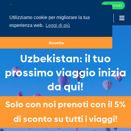
Scrivici
Utilizziamo cookie per migliorare la tua
-
LOGIN
esperienza web.
Leggi di più
Tour e Vacanze in
Accetta
Uzbekistan: il tuo
prossimo viaggio inizia
da qui!
Solo con noi prenoti con il 5%
di sconto su tutti i viaggi!