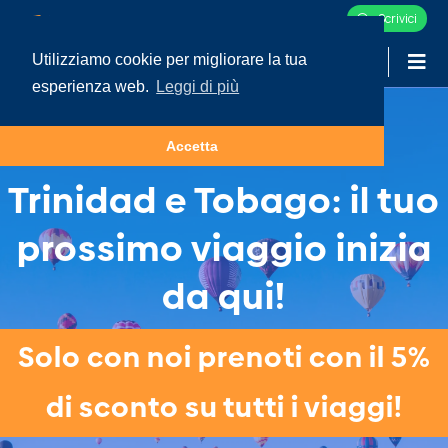
Scrivici
Utilizziamo cookie per migliorare la tua
-
LOGIN
esperienza web.
Leggi di più
Tour e Vacanze in
Accetta
Trinidad e Tobago: il tuo
prossimo viaggio inizia
da qui!
Solo con noi prenoti con il 5%
di sconto su tutti i viaggi!