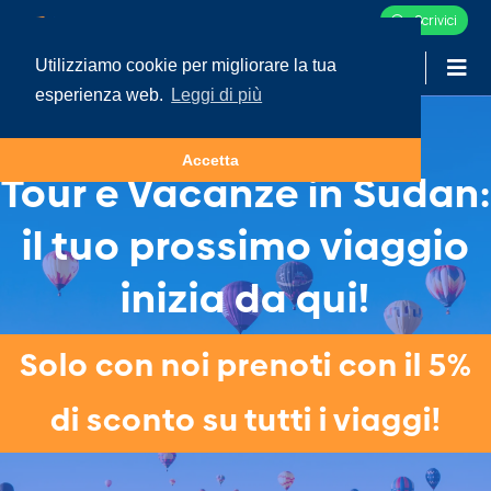
Scrivici
Utilizziamo cookie per migliorare la tua
-
LOGIN
esperienza web.
Leggi di più
Accetta
Tour e Vacanze in Sudan:
il tuo prossimo viaggio
inizia da qui!
Solo con noi prenoti con il 5%
di sconto su tutti i viaggi!