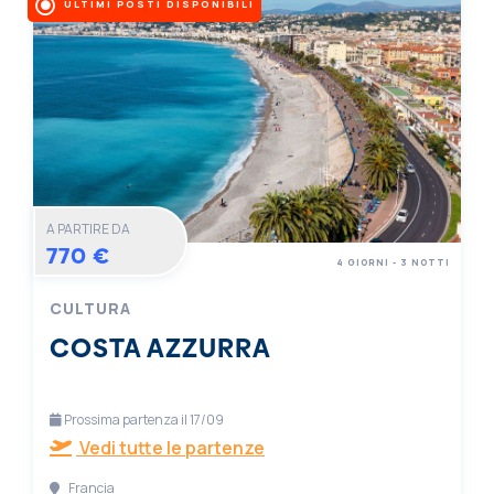
ULTIMI POSTI DISPONIBILI
A PARTIRE DA
770 €
4 GIORNI - 3 NOTTI
CULTURA
COSTA AZZURRA
Prossima partenza il 17/09
Vedi tutte le partenze
Francia