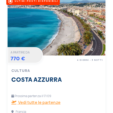
ULTIMI POSTI DISPONIBILI
A PARTIRE DA
770 €
4 GIORNI - 3 NOTTI
CULTURA
COSTA AZZURRA
Prossima partenza il 17/09
Vedi tutte le partenze
Francia