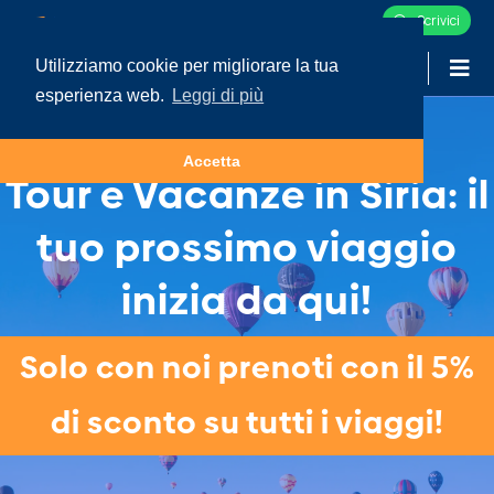
Scrivici
Utilizziamo cookie per migliorare la tua
-
LOGIN
esperienza web.
Leggi di più
Accetta
Tour e Vacanze in Siria: il
tuo prossimo viaggio
inizia da qui!
Solo con noi prenoti con il 5%
di sconto su tutti i viaggi!