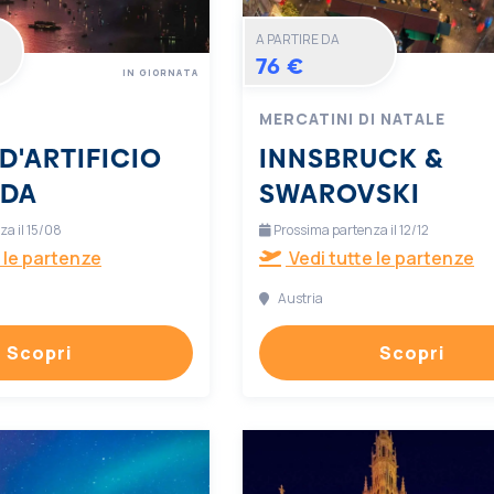
A PARTIRE DA
76 €
IN GIORNATA
MERCATINI DI NATALE
D'ARTIFICIO
INNSBRUCK &
RDA
SWAROVSKI
a il 15/08
Prossima partenza il 12/12
 le partenze
Vedi tutte le partenze
Austria
Scopri
Scopri