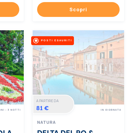
Scopri
POSTI ESAURITI
A PARTIRE DA
81 €
RNI - 3 NOTTI
IN GIORNATA
NATURA
OLA
DELTA DEL PO &