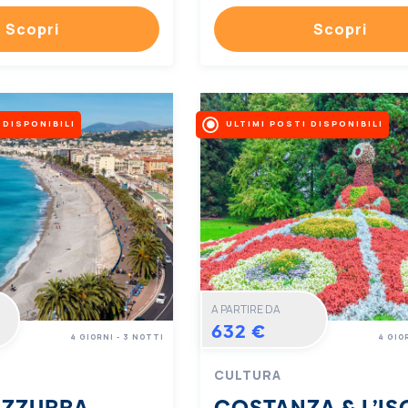
Scopri
Scopri
 DISPONIBILI
ULTIMI POSTI DISPONIBILI
A PARTIRE DA
632 €
4 GIORNI - 3 NOTTI
4 GIO
CULTURA
AZZURRA
COSTANZA & L’IS