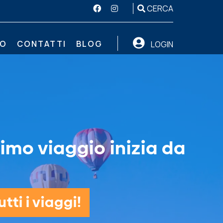
CERCA
MO
CONTATTI
BLOG
LOGIN
simo viaggio inizia da
tti i viaggi!