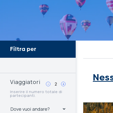
Filtra per
Ness
Viaggiatori
-
+
Inserire il numero totale di
partecipanti.
Dove vuoi andare?