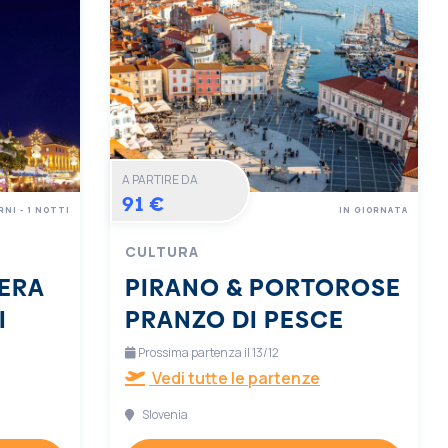
A PARTIRE DA
91 €
RNI - 1 NOTTI
IN GIORNATA
CULTURA
ERA
PIRANO & PORTOROSE
I
PRANZO DI PESCE
Prossima partenza il 13/12
Vedi tutte le partenze
Slovenia