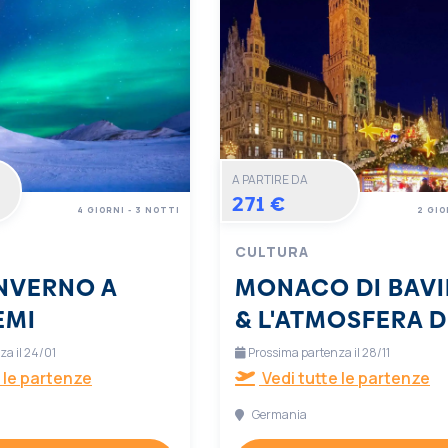
A PARTIRE DA
271 €
4 GIORNI - 3 NOTTI
2 GIO
CULTURA
INVERNO A
MONACO DI BAVI
EMI
& L'ATMOSFERA D
NATALE
a il 24/01
Prossima partenza il 28/11
 le partenze
Vedi tutte le partenze
Germania