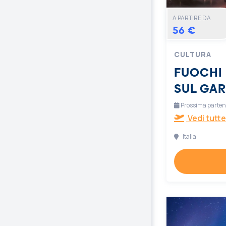
A PARTIRE DA
56 €
CULTURA
FUOCHI 
SUL GA
Prossima partenz
Vedi tutte
Italia