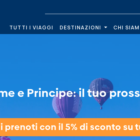
TUTTI I VIAGGI
DESTINAZIONI
CHI SIA
e e Principe: il tuo pros
 prenoti con il 5% di sconto su tu