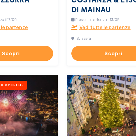
DI MAINAU
a il 17/09
Prossima partenza il 13/08
 le partenze
Vedi tutte le partenze
Svizzera
Scopri
Scopri
 DISPONIBILI