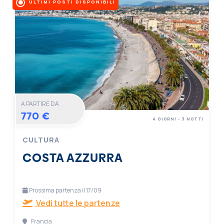
ULTIMI POSTI DISPONIBILI
A PARTIRE DA
770 €
4 GIORNI - 3 NOTTI
CULTURA
COSTA AZZURRA
Prossima partenza il 17/09
Vedi tutte le partenze
Francia