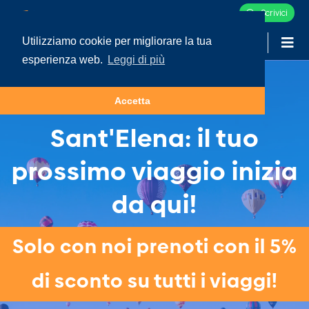
Scrivici
Utilizziamo cookie per migliorare la tua
-
LOGIN
esperienza web.
Leggi di più
Tour e Vacanze in
Accetta
Sant'Elena: il tuo
prossimo viaggio inizia
da qui!
Solo con noi prenoti con il 5%
di sconto su tutti i viaggi!