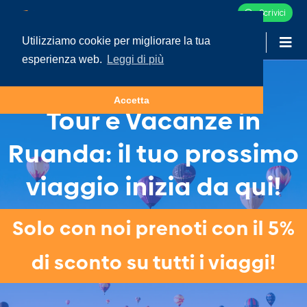
Scrivici
Utilizziamo cookie per migliorare la tua
-
LOGIN
esperienza web.
Leggi di più
Accetta
Tour e Vacanze in
Ruanda: il tuo prossimo
viaggio inizia da qui!
Solo con noi prenoti con il 5%
di sconto su tutti i viaggi!