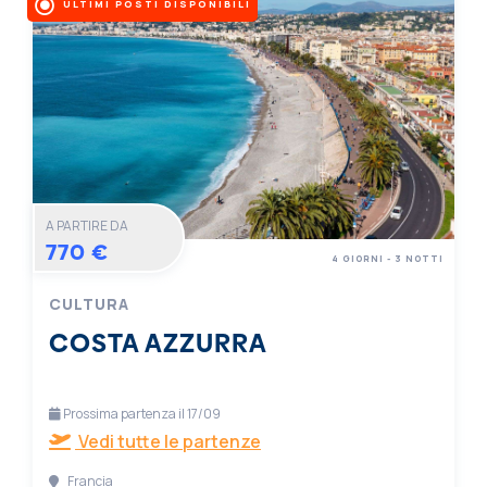
ULTIMI POSTI DISPONIBILI
A PARTIRE DA
770 €
4 GIORNI - 3 NOTTI
CULTURA
COSTA AZZURRA
Prossima partenza il 17/09
Vedi tutte le partenze
Francia