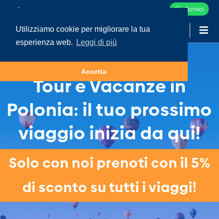
Scrivici
Utilizziamo cookie per migliorare la tua
-
LOGIN
esperienza web.
Leggi di più
Accetta
Tour e Vacanze in
Polonia: il tuo prossimo
viaggio inizia da qui!
Solo con noi prenoti con il 5%
di sconto su tutti i viaggi!