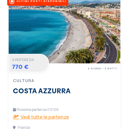
ULTIMI POSTI DISPONIBILI
A PARTIRE DA
770 €
4 GIORNI - 3 NOTTI
CULTURA
COSTA AZZURRA
Prossima partenza il 17/09
Vedi tutte le partenze
Francia