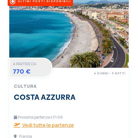
ULTIMI POSTI DISPONIBILI
A PARTIRE DA
770 €
4 GIORNI - 3 NOTTI
CULTURA
COSTA AZZURRA
Prossima partenza il 17/09
Vedi tutte le partenze
Francia