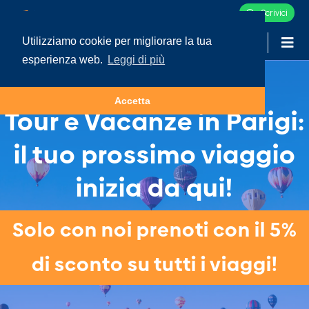
Scrivici
Utilizziamo cookie per migliorare la tua
-
LOGIN
esperienza web.
Leggi di più
Accetta
Tour e Vacanze in Parigi:
il tuo prossimo viaggio
inizia da qui!
Solo con noi prenoti con il 5%
di sconto su tutti i viaggi!