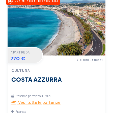
ULTIMI POSTI DISPONIBILI
A PARTIRE DA
770 €
4 GIORNI - 3 NOTTI
CULTURA
COSTA AZZURRA
Prossima partenza il 17/09
Vedi tutte le partenze
Francia