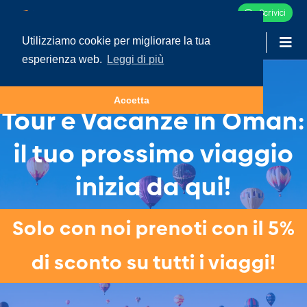
Scrivici
Utilizziamo cookie per migliorare la tua
-
LOGIN
esperienza web.
Leggi di più
Accetta
Tour e Vacanze in Oman:
il tuo prossimo viaggio
inizia da qui!
Solo con noi prenoti con il 5%
di sconto su tutti i viaggi!