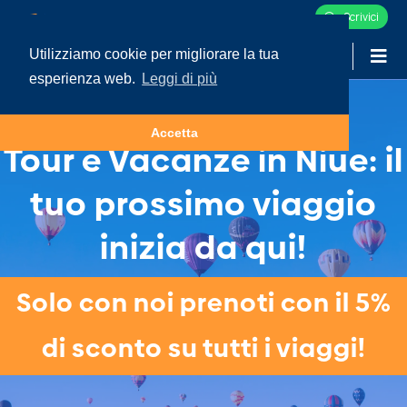
Scrivici
Utilizziamo cookie per migliorare la tua
-
LOGIN
esperienza web.
Leggi di più
Accetta
Tour e Vacanze in Niue: il
tuo prossimo viaggio
inizia da qui!
Solo con noi prenoti con il 5%
di sconto su tutti i viaggi!