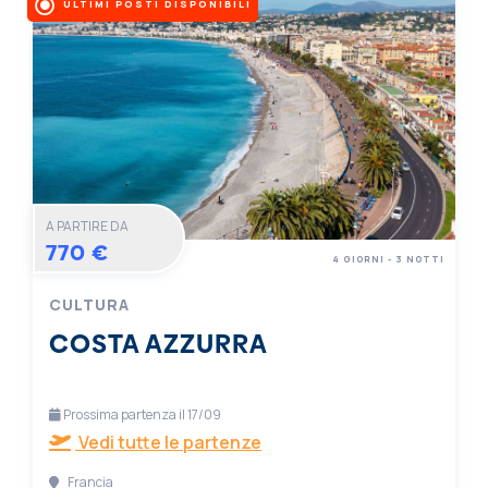
ULTIMI POSTI DISPONIBILI
A PARTIRE DA
770 €
4 GIORNI - 3 NOTTI
CULTURA
COSTA AZZURRA
Prossima partenza il 17/09
Vedi tutte le partenze
Francia