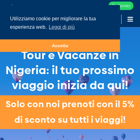
Scrivici
Utilizziamo cookie per migliorare la tua
-
LOGIN
esperienza web.
Leggi di più
Accetta
Tour e Vacanze in
Nigeria: il tuo prossimo
viaggio inizia da qui!
Solo con noi prenoti con il 5%
di sconto su tutti i viaggi!