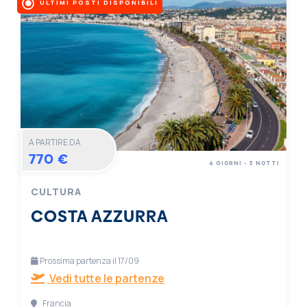
ULTIMI POSTI DISPONIBILI
A PARTIRE DA
770 €
4 GIORNI - 3 NOTTI
CULTURA
COSTA AZZURRA
Prossima partenza il 17/09
Vedi tutte le partenze
Francia