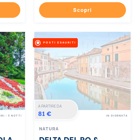
Scopri
POSTI ESAURITI
A PARTIRE DA
81 €
RNI - 3 NOTTI
IN GIORNATA
NATURA
OLA
DELTA DEL PO &