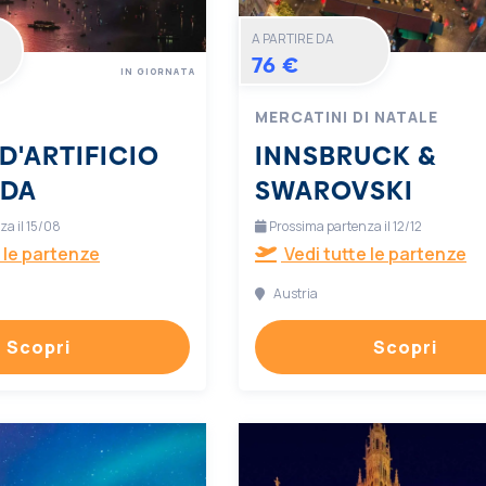
A PARTIRE DA
76 €
IN GIORNATA
MERCATINI DI NATALE
D'ARTIFICIO
INNSBRUCK &
RDA
SWAROVSKI
a il 15/08
Prossima partenza il 12/12
 le partenze
Vedi tutte le partenze
Austria
Scopri
Scopri