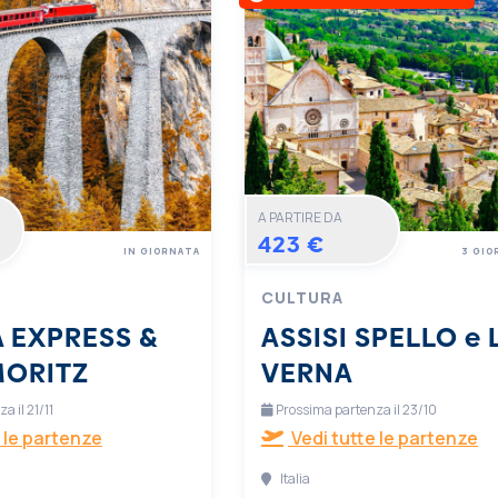
A PARTIRE DA
423 €
IN GIORNATA
3 GIO
CULTURA
 EXPRESS &
ASSISI SPELLO e 
MORITZ
VERNA
 il 21/11
Prossima partenza il 23/10
 le partenze
Vedi tutte le partenze
Italia