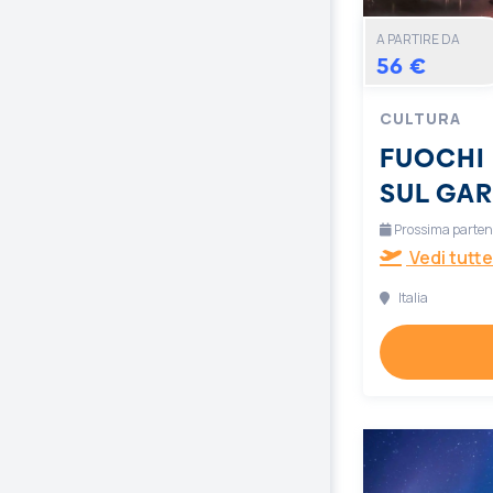
A PARTIRE DA
56 €
CULTURA
FUOCHI 
SUL GA
Prossima partenz
Vedi tutte
Italia