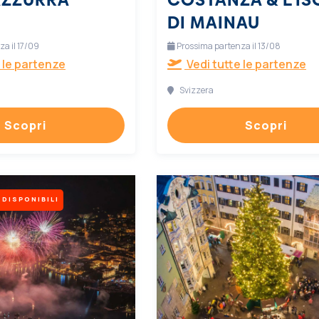
DI MAINAU
a il 17/09
Prossima partenza il 13/08
 le partenze
Vedi tutte le partenze
Svizzera
Scopri
Scopri
 DISPONIBILI