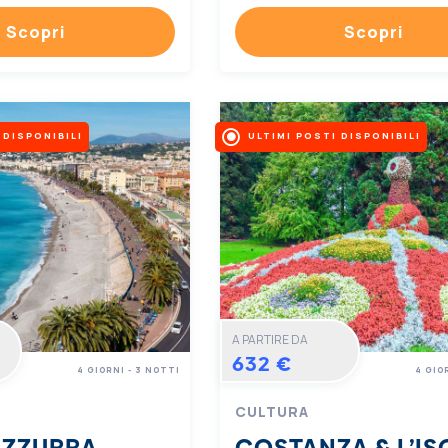
Scopri
Scopri
 DISPONIBILI
ULTIMI POSTI DISPONIBILI
A PARTIRE DA
632 €
4 GIORNI - 3 NOTTI
4 GIO
CULTURA
AZZURRA
COSTANZA & L’IS