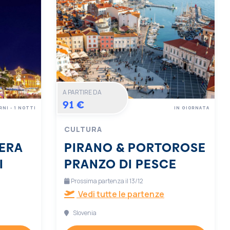
A PARTIRE DA
91 €
RNI - 1 NOTTI
IN GIORNATA
CULTURA
ERA
PIRANO & PORTOROSE
I
PRANZO DI PESCE
Prossima partenza il 13/12
Vedi tutte le partenze
Slovenia