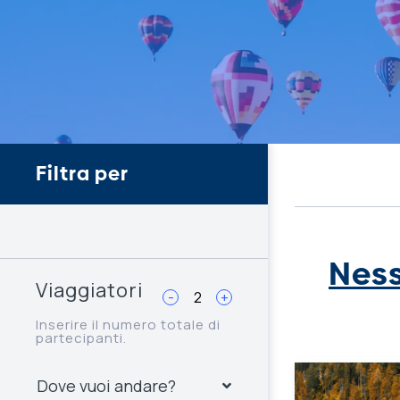
Filtra per
Ness
Viaggiatori
-
+
Inserire il numero totale di
partecipanti.
Dove vuoi andare?