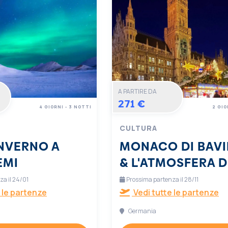
A PARTIRE DA
271 €
4 GIORNI - 3 NOTTI
2 GIO
CULTURA
INVERNO A
MONACO DI BAVI
EMI
& L'ATMOSFERA D
NATALE
a il 24/01
Prossima partenza il 28/11
 le partenze
Vedi tutte le partenze
Germania