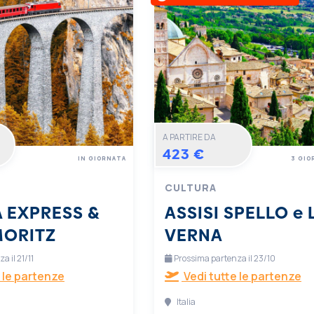
A PARTIRE DA
423 €
IN GIORNATA
3 GIO
CULTURA
 EXPRESS &
ASSISI SPELLO e 
MORITZ
VERNA
 il 21/11
Prossima partenza il 23/10
 le partenze
Vedi tutte le partenze
Italia