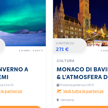
A PARTIRE DA
271 €
4 GIORNI - 3 NOTTI
2 GIO
CULTURA
INVERNO A
MONACO DI BAVI
EMI
& L'ATMOSFERA D
NATALE
a il 24/01
Prossima partenza il 28/11
 le partenze
Vedi tutte le partenze
Germania