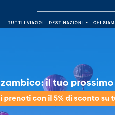
TUTTI I VIAGGI
DESTINAZIONI
CHI SIA
zambico: il tuo prossimo v
 prenoti con il 5% di sconto su tu