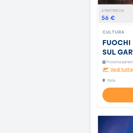
A PARTIRE DA
56 €
CULTURA
FUOCHI 
SUL GA
Prossima partenz
Vedi tutte
Italia