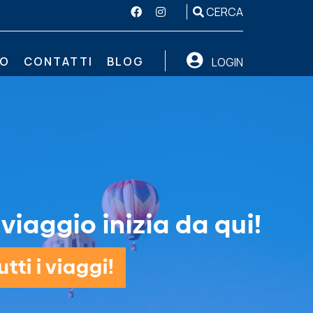
CERCA
MO
CONTATTI
BLOG
LOGIN
iaggio inizia da qui!
tti i viaggi!