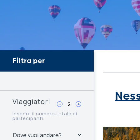
Filtra per
Ness
Viaggiatori
-
+
Inserire il numero totale di
partecipanti.
Dove vuoi andare?