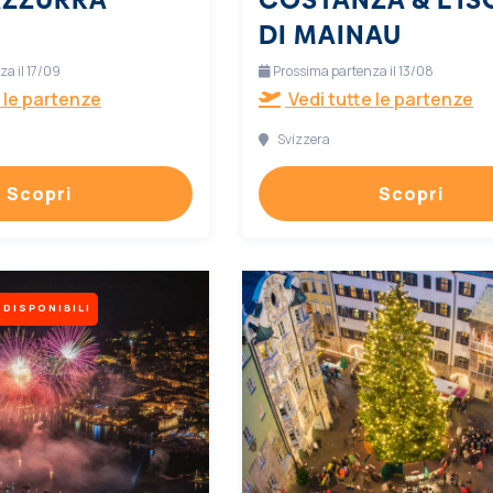
DI MAINAU
a il 17/09
Prossima partenza il 13/08
 le partenze
Vedi tutte le partenze
Svizzera
Scopri
Scopri
 DISPONIBILI