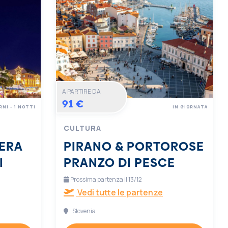
A PARTIRE DA
91 €
RNI - 1 NOTTI
IN GIORNATA
CULTURA
ERA
PIRANO & PORTOROSE
I
PRANZO DI PESCE
Prossima partenza il 13/12
Vedi tutte le partenze
Slovenia