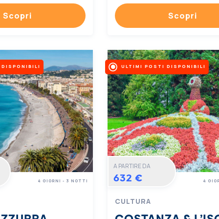
Scopri
Scopri
 DISPONIBILI
ULTIMI POSTI DISPONIBILI
A PARTIRE DA
632 €
4 GIORNI - 3 NOTTI
4 GIO
CULTURA
AZZURRA
COSTANZA & L’IS