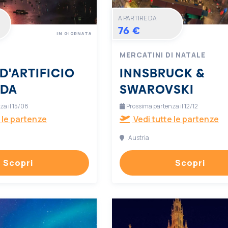
A PARTIRE DA
76 €
IN GIORNATA
MERCATINI DI NATALE
D'ARTIFICIO
INNSBRUCK &
RDA
SWAROVSKI
a il 15/08
Prossima partenza il 12/12
 le partenze
Vedi tutte le partenze
Austria
Scopri
Scopri