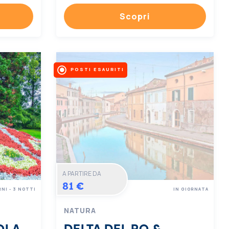
Scopri
POSTI ESAURITI
A PARTIRE DA
81 €
RNI - 3 NOTTI
IN GIORNATA
NATURA
OLA
DELTA DEL PO &