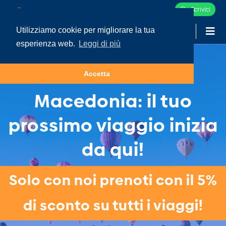
Scrivici
Utilizziamo cookie per migliorare la tua
-
LOGIN
esperienza web.
Leggi di più
Tour e Vacanze in
Accetta
Macedonia: il tuo
prossimo viaggio inizia
da qui!
Solo con noi prenoti con il 5%
di sconto su tutti i viaggi!