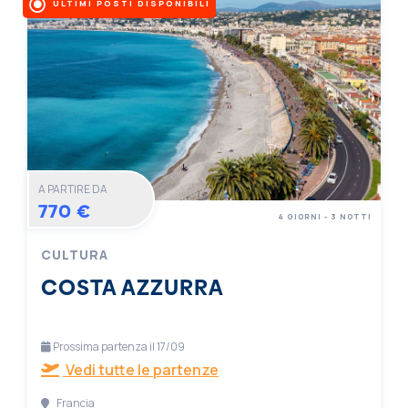
ULTIMI POSTI DISPONIBILI
A PARTIRE DA
770 €
4 GIORNI - 3 NOTTI
CULTURA
COSTA AZZURRA
Prossima partenza il 17/09
Vedi tutte le partenze
Francia