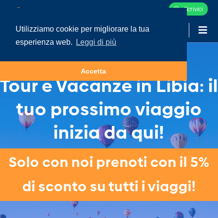
Scrivici
Utilizziamo cookie per migliorare la tua
-
LOGIN
esperienza web.
Leggi di più
Accetta
Tour e Vacanze in Libia: il
tuo prossimo viaggio
inizia da qui!
Solo con noi prenoti con il 5%
di sconto su tutti i viaggi!