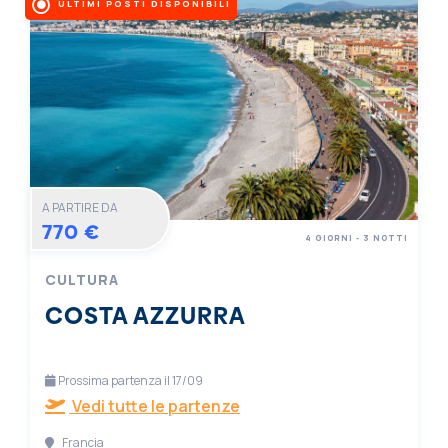
ULTIMI POSTI DISPONIBILI
A PARTIRE DA
770 €
4 GIORNI - 3 NOTTI
CULTURA
COSTA AZZURRA
Prossima partenza il 17/09
Vedi tutte le partenze
Francia