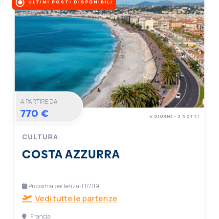
ULTIMI POSTI DISPONIBILI
A PARTIRE DA
770 €
4 GIORNI - 3 NOTTI
CULTURA
COSTA AZZURRA
Prossima partenza il 17/09
Vedi tutte le partenze
Francia