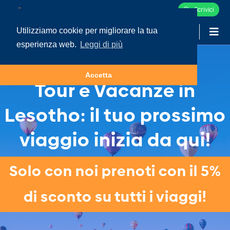
Scrivici
Utilizziamo cookie per migliorare la tua
-
LOGIN
esperienza web.
Leggi di più
Accetta
Tour e Vacanze in
Lesotho: il tuo prossimo
viaggio inizia da qui!
Solo con noi prenoti con il 5%
di sconto su tutti i viaggi!