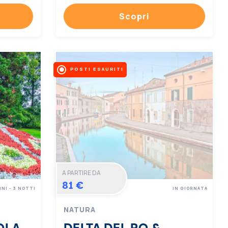
Scopri
POSTI ESAURITI
A PARTIRE DA
81 €
RNI - 3 NOTTI
IN GIORNATA
NATURA
OLA
DELTA DEL PO &