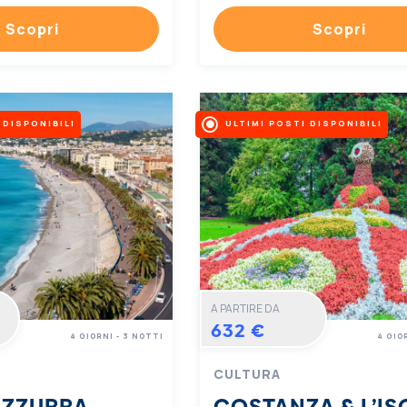
Scopri
Scopri
 DISPONIBILI
ULTIMI POSTI DISPONIBILI
A PARTIRE DA
632 €
4 GIORNI - 3 NOTTI
4 GIO
CULTURA
AZZURRA
COSTANZA & L’IS