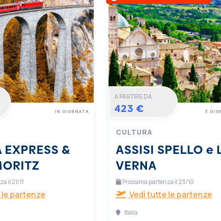
A PARTIRE DA
423 €
IN GIORNATA
3 GIO
CULTURA
 EXPRESS &
ASSISI SPELLO e 
MORITZ
VERNA
 il 21/11
Prossima partenza il 23/10
 le partenze
Vedi tutte le partenze
Italia