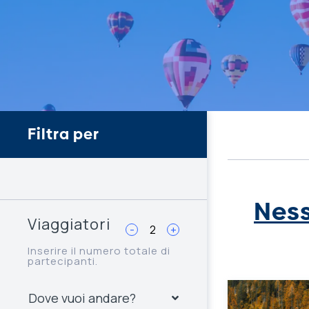
Filtra per
Ness
Viaggiatori
-
+
Inserire il numero totale di
partecipanti.
Dove vuoi andare?