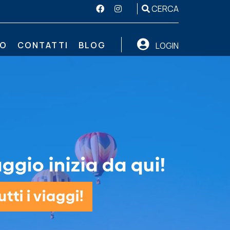
CERCA
MO
CONTATTI
BLOG
LOGIN
ggio inizia da qui!
tti i viaggi!