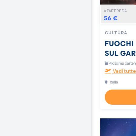
A PARTIRE DA
56 €
CULTURA
FUOCHI 
SUL GA
Prossima partenz
Vedi tutte
Italia