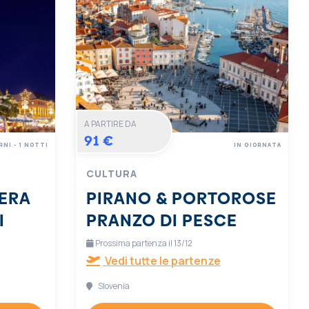
A PARTIRE DA
91 €
RNI - 1 NOTTI
IN GIORNATA
CULTURA
ERA
PIRANO & PORTOROSE
I
PRANZO DI PESCE
Prossima partenza il 13/12
Vedi tutte le partenze
Slovenia