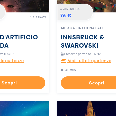
A PARTIRE DA
76 €
IN GIORNATA
MERCATINI DI NATALE
D'ARTIFICIO
INNSBRUCK &
RDA
SWAROVSKI
a il 15/08
Prossima partenza il 12/12
 le partenze
Vedi tutte le partenze
Austria
Scopri
Scopri