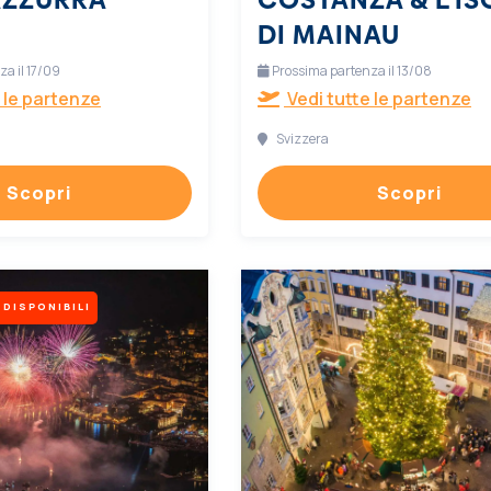
DI MAINAU
a il 17/09
Prossima partenza il 13/08
 le partenze
Vedi tutte le partenze
Svizzera
Scopri
Scopri
 DISPONIBILI