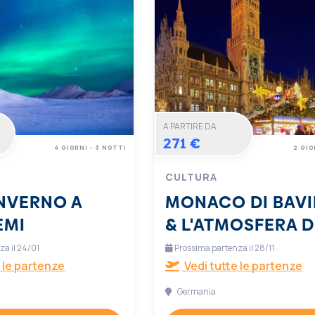
A PARTIRE DA
271 €
4 GIORNI - 3 NOTTI
2 GIO
CULTURA
INVERNO A
MONACO DI BAVI
EMI
& L'ATMOSFERA D
NATALE
a il 24/01
Prossima partenza il 28/11
 le partenze
Vedi tutte le partenze
Germania