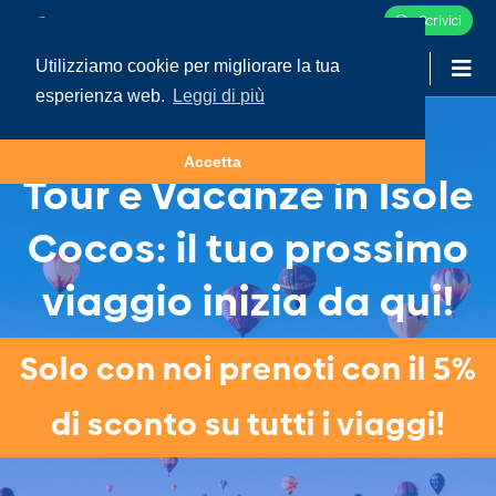
Scrivici
Utilizziamo cookie per migliorare la tua
-
LOGIN
esperienza web.
Leggi di più
Accetta
Tour e Vacanze in Isole
Cocos: il tuo prossimo
viaggio inizia da qui!
Solo con noi prenoti con il 5%
di sconto su tutti i viaggi!