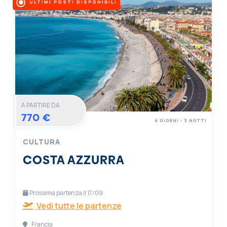
ULTIMI POSTI DISPONIBILI
A PARTIRE DA
770 €
4 GIORNI - 3 NOTTI
CULTURA
COSTA AZZURRA
Prossima partenza il 17/09
Vedi tutte le partenze
Francia