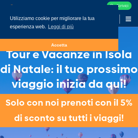
Scrivici
Utilizziamo cookie per migliorare la tua
-
LOGIN
esperienza web.
Leggi di più
Accetta
Tour e Vacanze in Isola
di Natale: il tuo prossimo
viaggio inizia da qui!
Solo con noi prenoti con il 5%
di sconto su tutti i viaggi!