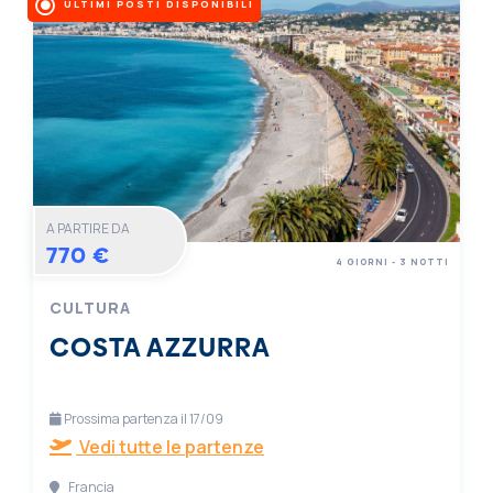
ULTIMI POSTI DISPONIBILI
A PARTIRE DA
770 €
4 GIORNI - 3 NOTTI
CULTURA
COSTA AZZURRA
Prossima partenza il 17/09
Vedi tutte le partenze
Francia