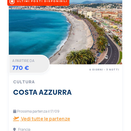
ULTIMI POSTI DISPONIBILI
A PARTIRE DA
770 €
4 GIORNI - 3 NOTTI
CULTURA
COSTA AZZURRA
Prossima partenza il 17/09
Vedi tutte le partenze
Francia