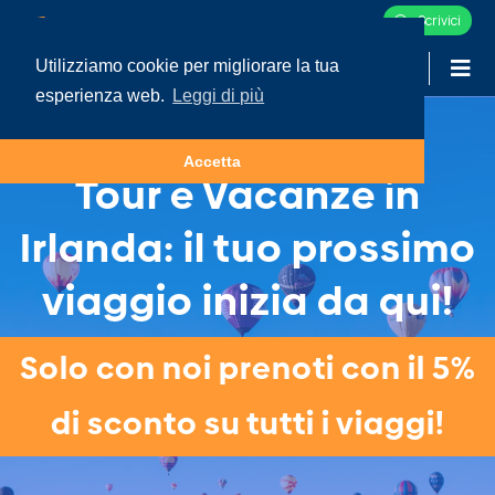
Scrivici
Utilizziamo cookie per migliorare la tua
-
LOGIN
esperienza web.
Leggi di più
Accetta
Tour e Vacanze in
Irlanda: il tuo prossimo
viaggio inizia da qui!
Solo con noi prenoti con il 5%
di sconto su tutti i viaggi!