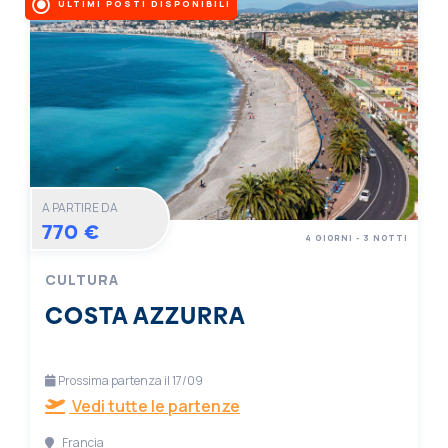
ULTIMI POSTI DISPONIBILI
A PARTIRE DA
770 €
4 GIORNI - 3 NOTTI
CULTURA
COSTA AZZURRA
Prossima partenza il 17/09
Vedi tutte le partenze
Francia