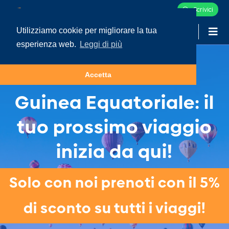
Scrivici
Utilizziamo cookie per migliorare la tua
-
LOGIN
esperienza web.
Leggi di più
Tour e Vacanze in
Accetta
Guinea Equatoriale: il
tuo prossimo viaggio
inizia da qui!
Solo con noi prenoti con il 5%
di sconto su tutti i viaggi!