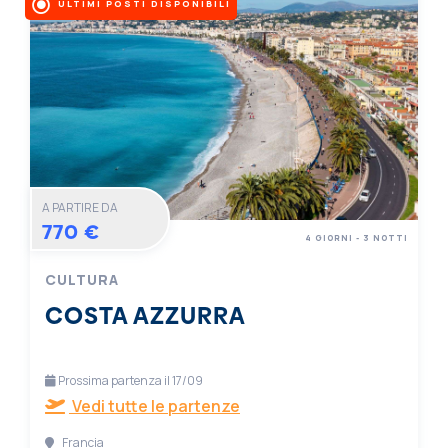
ULTIMI POSTI DISPONIBILI
A PARTIRE DA
770 €
4 GIORNI - 3 NOTTI
CULTURA
COSTA AZZURRA
Prossima partenza il 17/09
Vedi tutte le partenze
Francia