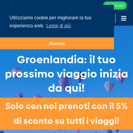
Scrivici
Utilizziamo cookie per migliorare la tua
-
LOGIN
esperienza web.
Leggi di più
Tour e Vacanze in
Accetta
Groenlandia: il tuo
prossimo viaggio inizia
da qui!
Solo con noi prenoti con il 5%
di sconto su tutti i viaggi!