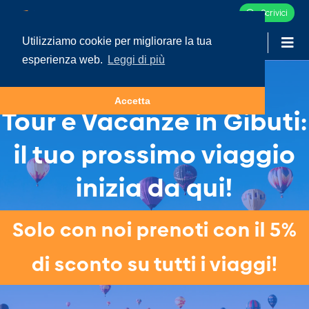
Scrivici
Utilizziamo cookie per migliorare la tua
-
LOGIN
esperienza web.
Leggi di più
Accetta
Tour e Vacanze in Gibuti:
il tuo prossimo viaggio
inizia da qui!
Solo con noi prenoti con il 5%
di sconto su tutti i viaggi!