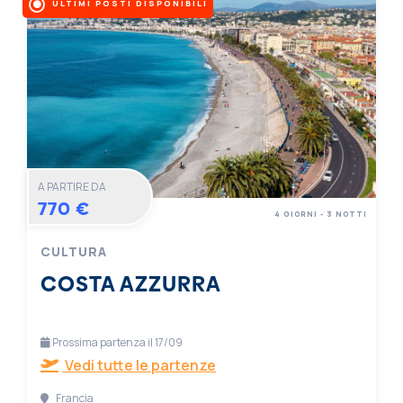
ULTIMI POSTI DISPONIBILI
A PARTIRE DA
770 €
4 GIORNI - 3 NOTTI
CULTURA
COSTA AZZURRA
Prossima partenza il 17/09
Vedi tutte le partenze
Francia