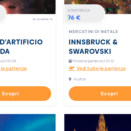
A PARTIRE DA
76 €
IN GIORNATA
MERCATINI DI NATALE
D'ARTIFICIO
INNSBRUCK &
RDA
SWAROVSKI
a il 15/08
Prossima partenza il 12/12
 le partenze
Vedi tutte le partenze
Austria
Scopri
Scopri