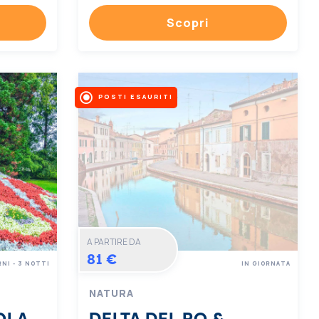
Scopri
POSTI ESAURITI
A PARTIRE DA
81 €
RNI - 3 NOTTI
IN GIORNATA
NATURA
OLA
DELTA DEL PO &