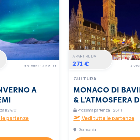
A PARTIRE DA
271 €
4 GIORNI - 3 NOTTI
2 GIO
CULTURA
INVERNO A
MONACO DI BAVI
EMI
& L'ATMOSFERA D
NATALE
a il 24/01
Prossima partenza il 28/11
 le partenze
Vedi tutte le partenze
Germania