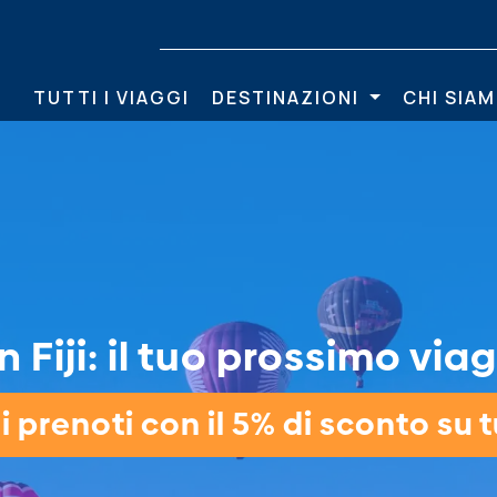
TUTTI I VIAGGI
DESTINAZIONI
CHI SIA
 Fiji: il tuo prossimo viag
 prenoti con il 5% di sconto su tu