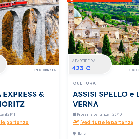
A PARTIRE DA
423 €
IN GIORNATA
3 GIO
CULTURA
 EXPRESS &
ASSISI SPELLO e 
MORITZ
VERNA
 il 21/11
Prossima partenza il 23/10
 le partenze
Vedi tutte le partenze
Italia