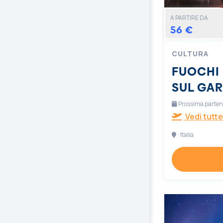
A PARTIRE DA
56 €
CULTURA
FUOCHI 
SUL GA
Prossima partenz
Vedi tutte
Italia