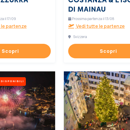
DI MAINAU
a il 17/09
Prossima partenza il 13/08
 le partenze
Vedi tutte le partenze
Svizzera
Scopri
Scopri
 DISPONIBILI