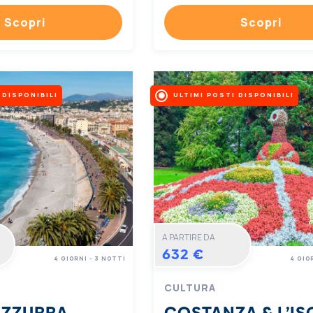
Scopri
Scopri
 DISPONIBILI
ULTIMI POSTI DISPONIBILI
A PARTIRE DA
632 €
4 GIORNI - 3 NOTTI
4 GIO
CULTURA
AZZURRA
COSTANZA & L’IS