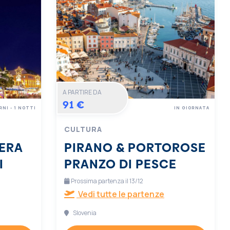
A PARTIRE DA
91 €
RNI - 1 NOTTI
IN GIORNATA
CULTURA
ERA
PIRANO & PORTOROSE
I
PRANZO DI PESCE
Prossima partenza il 13/12
Vedi tutte le partenze
Slovenia