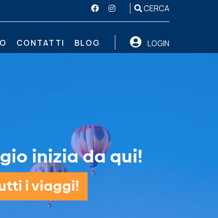
CERCA
MO
CONTATTI
BLOG
LOGIN
gio inizia da qui!
tti i viaggi!