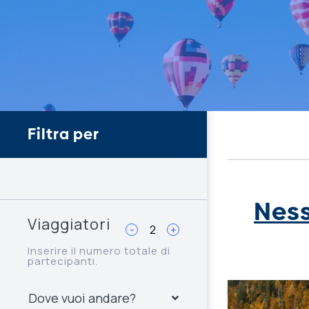
Filtra per
Ness
Viaggiatori
-
+
Inserire il numero totale di
partecipanti.
Dove vuoi andare?