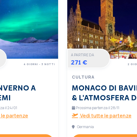
A PARTIRE DA
271 €
4 GIORNI - 3 NOTTI
2 GIO
CULTURA
INVERNO A
MONACO DI BAVI
EMI
& L'ATMOSFERA D
NATALE
a il 24/01
Prossima partenza il 28/11
 le partenze
Vedi tutte le partenze
Germania