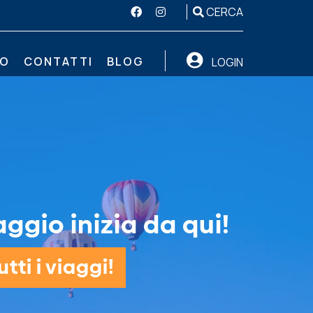
CERCA
MO
CONTATTI
BLOG
LOGIN
aggio inizia da qui!
tti i viaggi!