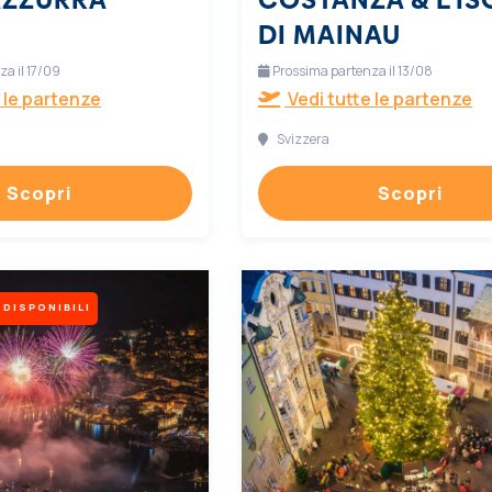
DI MAINAU
a il 17/09
Prossima partenza il 13/08
 le partenze
Vedi tutte le partenze
Svizzera
Scopri
Scopri
 DISPONIBILI