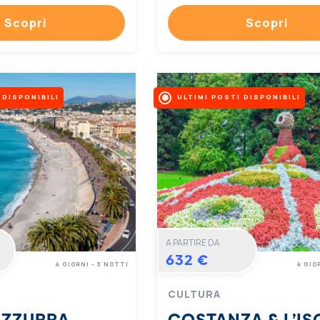
Scopri
Scopri
 DISPONIBILI
ULTIMI POSTI DISPONIBILI
A PARTIRE DA
632 €
4 GIORNI - 3 NOTTI
4 GIO
CULTURA
AZZURRA
COSTANZA & L’IS