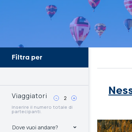
Filtra per
Ness
Viaggiatori
-
+
Inserire il numero totale di
partecipanti.
Dove vuoi andare?