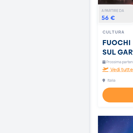
A PARTIRE DA
56 €
CULTURA
FUOCHI 
SUL GA
Prossima partenz
Vedi tutte
Italia