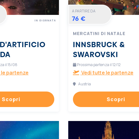
A PARTIRE DA
76 €
IN GIORNATA
MERCATINI DI NATALE
D'ARTIFICIO
INNSBRUCK &
RDA
SWAROVSKI
a il 15/08
Prossima partenza il 12/12
 le partenze
Vedi tutte le partenze
Austria
Scopri
Scopri