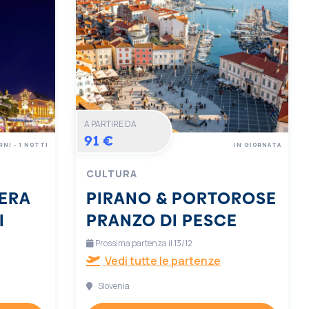
A PARTIRE DA
91 €
RNI - 1 NOTTI
IN GIORNATA
CULTURA
ERA
PIRANO & PORTOROSE
I
PRANZO DI PESCE
Prossima partenza il 13/12
Vedi tutte le partenze
Slovenia