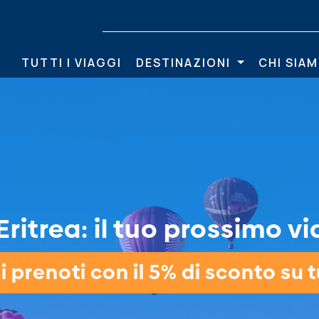
TUTTI I VIAGGI
DESTINAZIONI
CHI SIA
ritrea: il tuo prossimo vi
 prenoti con il 5% di sconto su tu