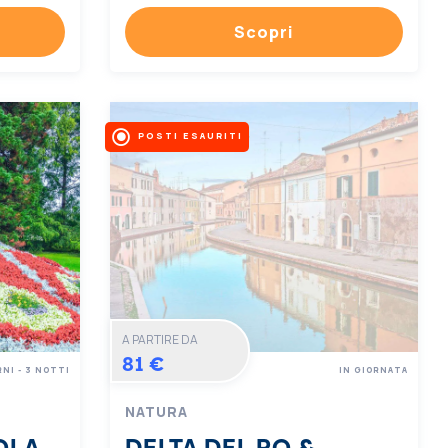
Scopri
POSTI ESAURITI
A PARTIRE DA
81 €
RNI - 3 NOTTI
IN GIORNATA
NATURA
OLA
DELTA DEL PO &