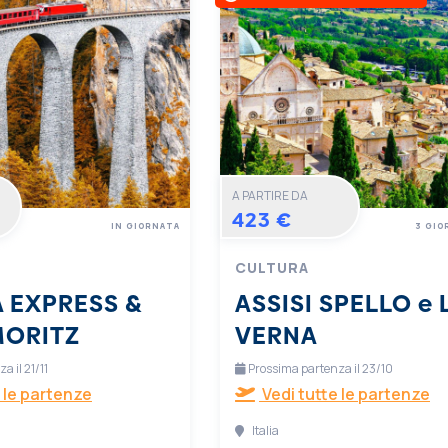
A PARTIRE DA
423 €
IN GIORNATA
3 GIO
CULTURA
 EXPRESS &
ASSISI SPELLO e 
MORITZ
VERNA
 il 21/11
Prossima partenza il 23/10
 le partenze
Vedi tutte le partenze
Italia