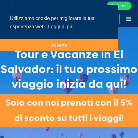
Scrivici
Utilizziamo cookie per migliorare la tua
-
LOGIN
esperienza web.
Leggi di più
Accetta
Tour e Vacanze in El
Salvador: il tuo prossimo
viaggio inizia da qui!
Solo con noi prenoti con il 5%
di sconto su tutti i viaggi!