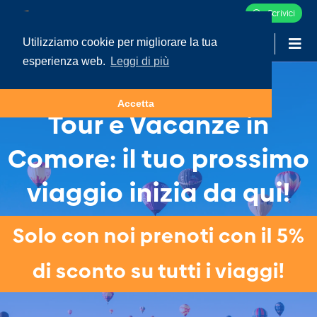
Scrivici
Utilizziamo cookie per migliorare la tua
-
LOGIN
esperienza web.
Leggi di più
Accetta
Tour e Vacanze in
Comore: il tuo prossimo
viaggio inizia da qui!
Solo con noi prenoti con il 5%
di sconto su tutti i viaggi!