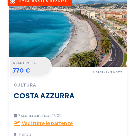
ULTIMI POSTI DISPONIBILI
A PARTIRE DA
770 €
4 GIORNI - 3 NOTTI
CULTURA
COSTA AZZURRA
Prossima partenza il 17/09
Vedi tutte le partenze
Francia