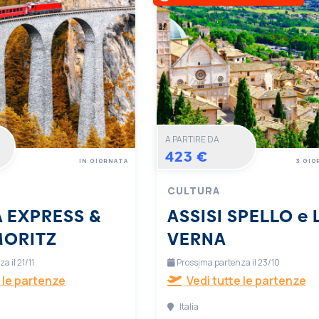
A PARTIRE DA
423 €
IN GIORNATA
3 GIO
CULTURA
 EXPRESS &
ASSISI SPELLO e 
MORITZ
VERNA
 il 21/11
Prossima partenza il 23/10
 le partenze
Vedi tutte le partenze
Italia