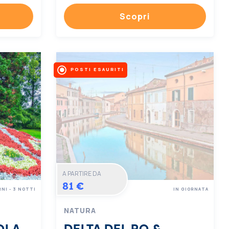
Scopri
POSTI ESAURITI
A PARTIRE DA
81 €
RNI - 3 NOTTI
IN GIORNATA
NATURA
OLA
DELTA DEL PO &