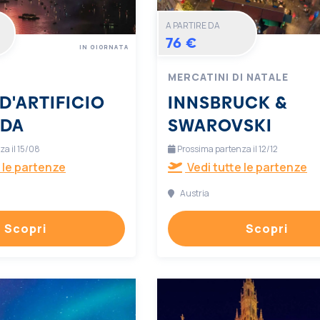
A PARTIRE DA
76 €
IN GIORNATA
MERCATINI DI NATALE
D'ARTIFICIO
INNSBRUCK &
RDA
SWAROVSKI
a il 15/08
Prossima partenza il 12/12
 le partenze
Vedi tutte le partenze
Austria
Scopri
Scopri