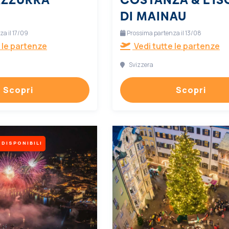
DI MAINAU
a il 17/09
Prossima partenza il 13/08
 le partenze
Vedi tutte le partenze
Svizzera
Scopri
Scopri
 DISPONIBILI