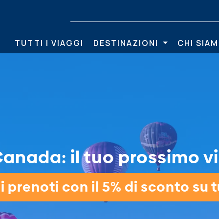
TUTTI I VIAGGI
DESTINAZIONI
CHI SIA
anada: il tuo prossimo vi
 prenoti con il 5% di sconto su tu