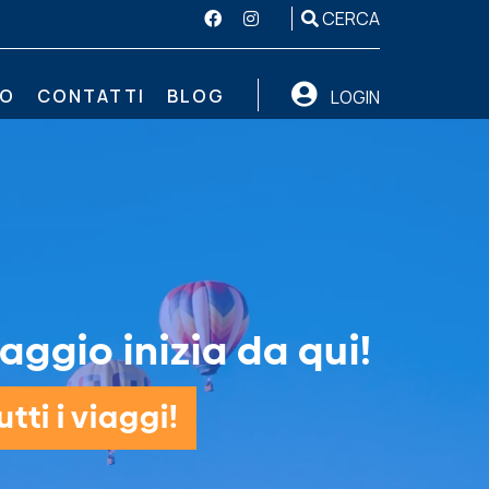
CERCA
MO
CONTATTI
BLOG
LOGIN
aggio inizia da qui!
tti i viaggi!