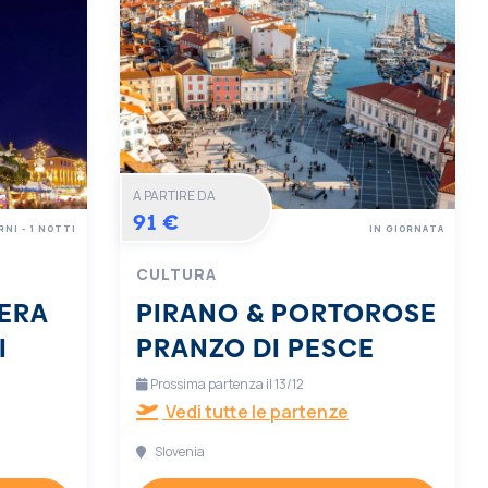
A PARTIRE DA
91 €
RNI - 1 NOTTI
IN GIORNATA
CULTURA
ERA
PIRANO & PORTOROSE
I
PRANZO DI PESCE
Prossima partenza il 13/12
Vedi tutte le partenze
Slovenia