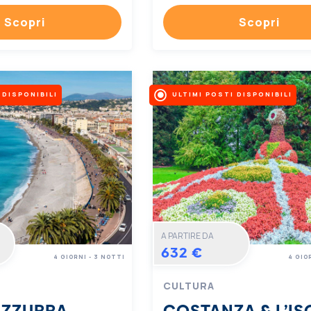
Scopri
Scopri
 DISPONIBILI
ULTIMI POSTI DISPONIBILI
A PARTIRE DA
632 €
4 GIORNI - 3 NOTTI
4 GIO
CULTURA
AZZURRA
COSTANZA & L’IS