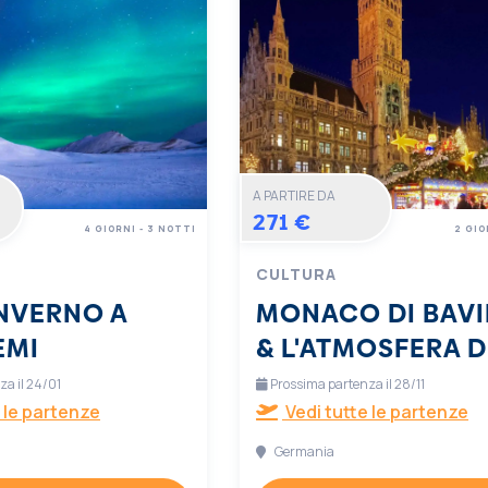
A PARTIRE DA
271 €
4 GIORNI - 3 NOTTI
2 GIO
CULTURA
INVERNO A
MONACO DI BAVI
EMI
& L'ATMOSFERA D
NATALE
a il 24/01
Prossima partenza il 28/11
 le partenze
Vedi tutte le partenze
Germania