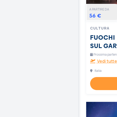
A PARTIRE DA
56 €
CULTURA
FUOCHI 
SUL GA
Prossima partenz
Vedi tutte
Italia