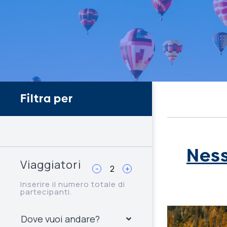
Filtra per
Ness
Viaggiatori
-
+
Inserire il numero totale di
partecipanti.
Dove vuoi andare?