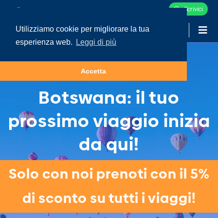
Scrivici
Utilizziamo cookie per migliorare la tua
-
LOGIN
esperienza web.
Leggi di più
Tour e Vacanze in
Accetta
Botswana: il tuo
prossimo viaggio inizia
da qui!
Solo con noi prenoti con il 5%
di sconto su tutti i viaggi!