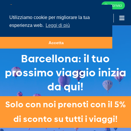
Scrivici
Utilizziamo cookie per migliorare la tua
-
LOGIN
esperienza web.
Leggi di più
Tour e Vacanze in
Accetta
Barcellona: il tuo
prossimo viaggio inizia
da qui!
Solo con noi prenoti con il 5%
di sconto su tutti i viaggi!