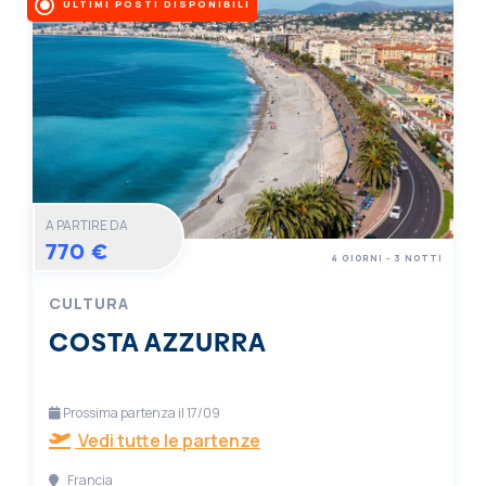
ULTIMI POSTI DISPONIBILI
A PARTIRE DA
770 €
4 GIORNI - 3 NOTTI
CULTURA
COSTA AZZURRA
Prossima partenza il 17/09
Vedi tutte le partenze
Francia