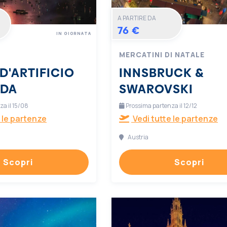
A PARTIRE DA
76 €
IN GIORNATA
MERCATINI DI NATALE
D'ARTIFICIO
INNSBRUCK &
RDA
SWAROVSKI
a il 15/08
Prossima partenza il 12/12
 le partenze
Vedi tutte le partenze
Austria
Scopri
Scopri