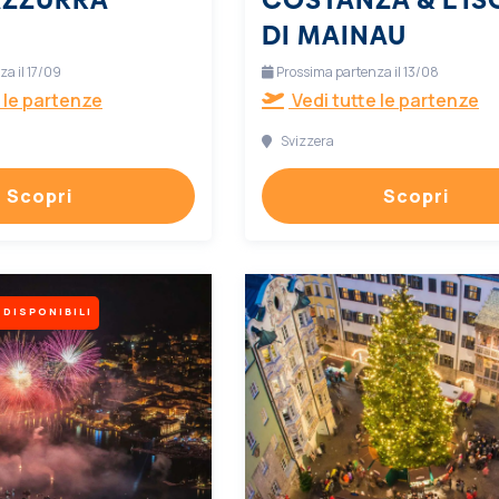
DI MAINAU
a il 17/09
Prossima partenza il 13/08
 le partenze
Vedi tutte le partenze
Svizzera
Scopri
Scopri
 DISPONIBILI