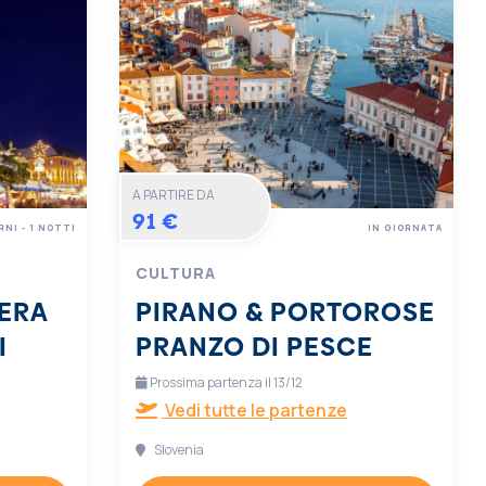
A PARTIRE DA
91 €
RNI - 1 NOTTI
IN GIORNATA
CULTURA
ERA
PIRANO & PORTOROSE
I
PRANZO DI PESCE
Prossima partenza il 13/12
Vedi tutte le partenze
Slovenia