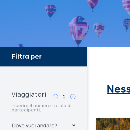
Filtra per
Ness
Viaggiatori
-
+
Inserire il numero totale di
partecipanti.
Dove vuoi andare?