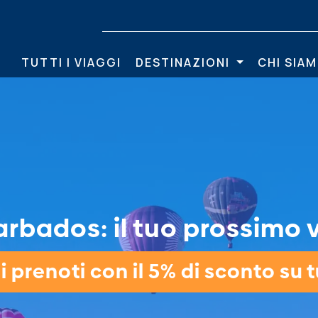
TUTTI I VIAGGI
DESTINAZIONI
CHI SIA
rbados: il tuo prossimo v
 prenoti con il 5% di sconto su tu