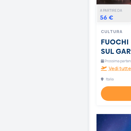
A PARTIRE DA
56 €
CULTURA
FUOCHI 
SUL GA
Prossima partenz
Vedi tutte
Italia