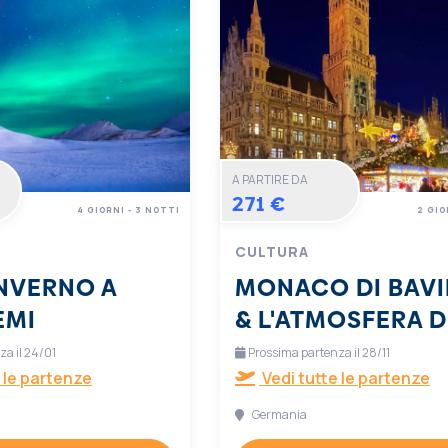
A PARTIRE DA
271 €
4 GIORNI - 3 NOTTI
2 GIO
CULTURA
INVERNO A
MONACO DI BAVI
EMI
& L'ATMOSFERA D
NATALE
a il 24/01
Prossima partenza il 28/11
 le partenze
Vedi tutte le partenze
Germania