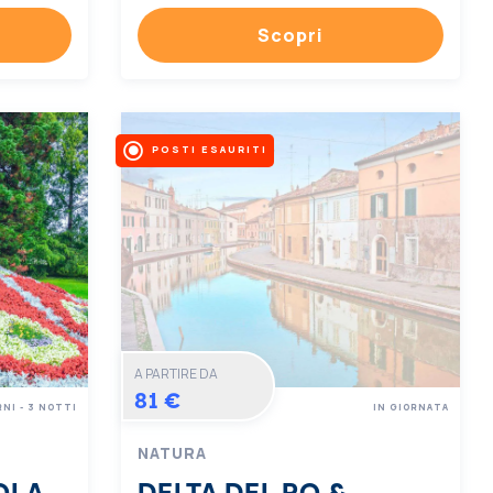
Scopri
POSTI ESAURITI
A PARTIRE DA
81 €
RNI - 3 NOTTI
IN GIORNATA
NATURA
OLA
DELTA DEL PO &