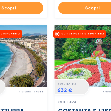
Scopri
Scopri
 DISPONIBILI
ULTIMI POSTI DISPONIBILI
A PARTIRE DA
632 €
4 GIORNI - 3 NOTTI
4 GIO
CULTURA
AZZURRA
COSTANZA & L’IS