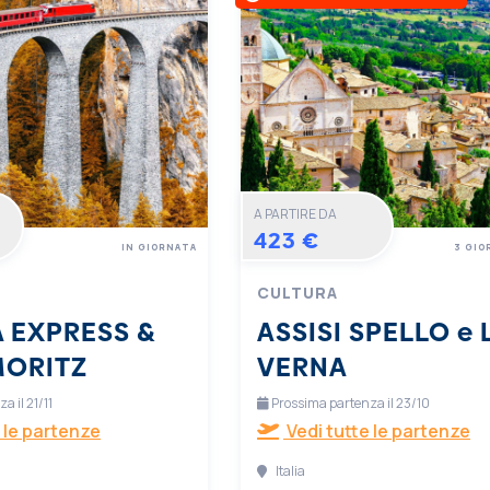
A PARTIRE DA
423 €
IN GIORNATA
3 GIO
CULTURA
 EXPRESS &
ASSISI SPELLO e 
MORITZ
VERNA
 il 21/11
Prossima partenza il 23/10
 le partenze
Vedi tutte le partenze
Italia