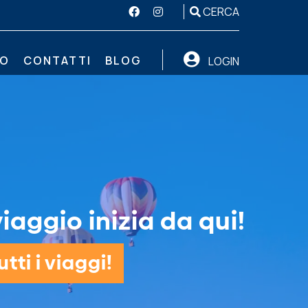
CERCA
MO
CONTATTI
BLOG
LOGIN
iaggio inizia da qui!
tti i viaggi!