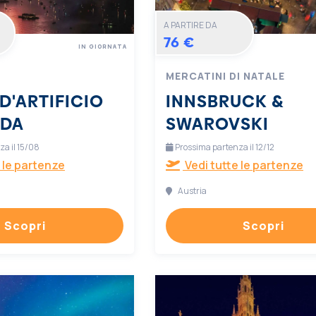
A PARTIRE DA
76 €
IN GIORNATA
MERCATINI DI NATALE
D'ARTIFICIO
INNSBRUCK &
RDA
SWAROVSKI
a il 15/08
Prossima partenza il 12/12
 le partenze
Vedi tutte le partenze
Austria
Scopri
Scopri