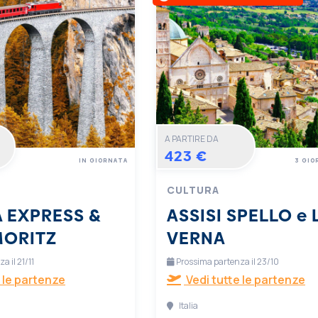
A PARTIRE DA
423 €
IN GIORNATA
3 GIO
CULTURA
 EXPRESS &
ASSISI SPELLO e 
MORITZ
VERNA
 il 21/11
Prossima partenza il 23/10
 le partenze
Vedi tutte le partenze
Italia