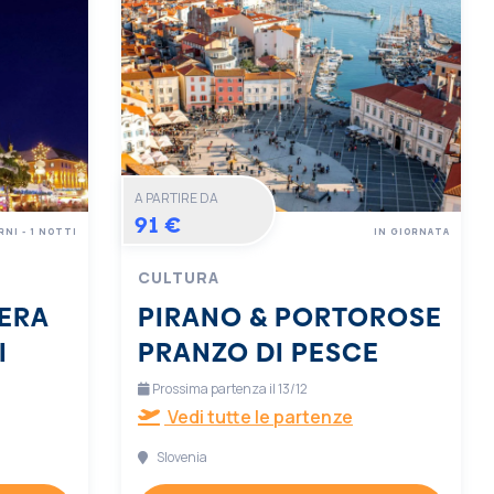
A PARTIRE DA
91 €
RNI - 1 NOTTI
IN GIORNATA
CULTURA
ERA
PIRANO & PORTOROSE
I
PRANZO DI PESCE
Prossima partenza il 13/12
Vedi tutte le partenze
Slovenia