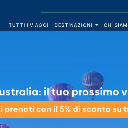
TUTTI I VIAGGI
DESTINAZIONI
CHI SIA
stralia: il tuo prossimo v
 prenoti con il 5% di sconto su tu