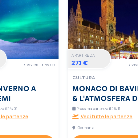
A PARTIRE DA
271 €
4 GIORNI - 3 NOTTI
2 GIO
CULTURA
INVERNO A
MONACO DI BAVI
EMI
& L'ATMOSFERA D
NATALE
a il 24/01
Prossima partenza il 28/11
 le partenze
Vedi tutte le partenze
Germania