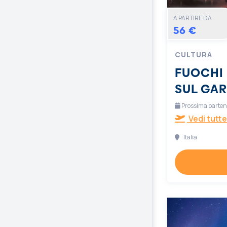
A PARTIRE DA
56 €
CULTURA
FUOCHI 
SUL GA
Prossima partenz
Vedi tutte
Italia