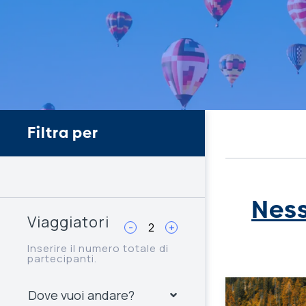
Filtra per
Ness
Viaggiatori
-
+
Inserire il numero totale di
partecipanti.
Dove vuoi andare?