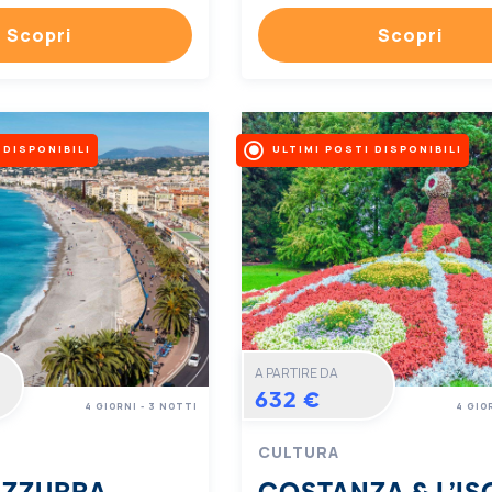
Scopri
Scopri
 DISPONIBILI
ULTIMI POSTI DISPONIBILI
A PARTIRE DA
632 €
4 GIORNI - 3 NOTTI
4 GIO
CULTURA
AZZURRA
COSTANZA & L’IS