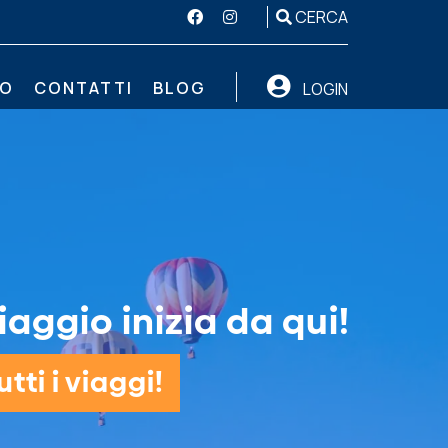
CERCA
MO
CONTATTI
BLOG
LOGIN
iaggio inizia da qui!
tti i viaggi!