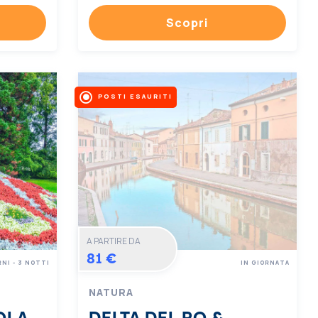
Scopri
POSTI ESAURITI
A PARTIRE DA
81 €
RNI - 3 NOTTI
IN GIORNATA
NATURA
OLA
DELTA DEL PO &