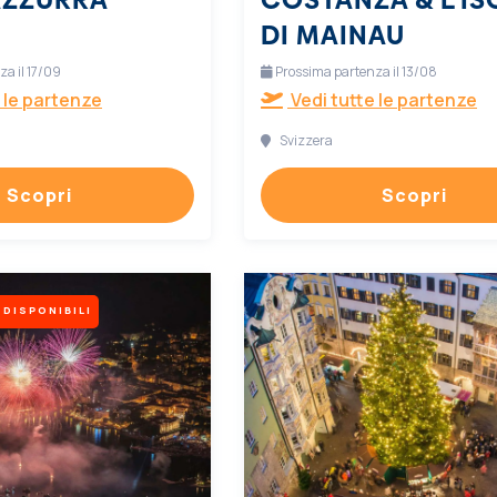
DI MAINAU
a il 17/09
Prossima partenza il 13/08
 le partenze
Vedi tutte le partenze
Svizzera
Scopri
Scopri
 DISPONIBILI