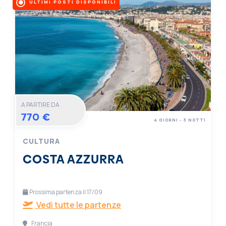
ULTIMI POSTI DISPONIBILI
A PARTIRE DA
770 €
4 GIORNI - 3 NOTTI
CULTURA
COSTA AZZURRA
Prossima partenza il 17/09
Vedi tutte le partenze
Francia