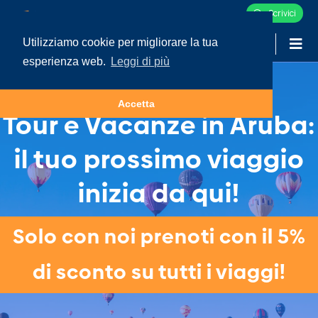
Scrivici
Utilizziamo cookie per migliorare la tua
-
LOGIN
esperienza web.
Leggi di più
Accetta
Tour e Vacanze in Aruba:
il tuo prossimo viaggio
inizia da qui!
Solo con noi prenoti con il 5%
di sconto su tutti i viaggi!