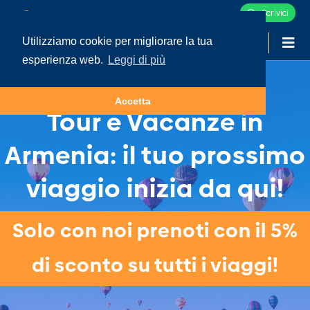
Scrivici
Utilizziamo cookie per migliorare la tua
-
LOGIN
esperienza web.
Leggi di più
Accetta
Tour e Vacanze in
Armenia: il tuo prossimo
viaggio inizia da qui!
Solo con noi prenoti con il 5%
di sconto su tutti i viaggi!