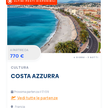
ULTIMI POSTI DISPONIBILI
A PARTIRE DA
770 €
4 GIORNI - 3 NOTTI
CULTURA
COSTA AZZURRA
Prossima partenza il 17/09
Vedi tutte le partenze
Francia