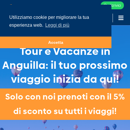
Scrivici
Utilizziamo cookie per migliorare la tua
-
LOGIN
esperienza web.
Leggi di più
Accetta
Tour e Vacanze in
Anguilla: il tuo prossimo
viaggio inizia da qui!
Solo con noi prenoti con il 5%
di sconto su tutti i viaggi!