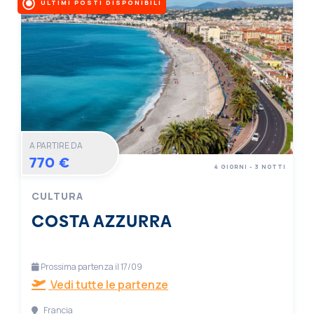
ULTIMI POSTI DISPONIBILI
A PARTIRE DA
770 €
4 GIORNI - 3 NOTTI
CULTURA
COSTA AZZURRA
Prossima partenza il 17/09
Vedi tutte le partenze
Francia