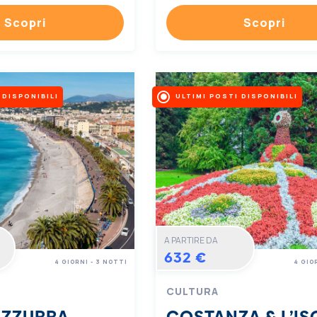
Scopri
Scopri
 DISPONIBILI
ULTIMI POSTI DISPONIBILI
A PARTIRE DA
632 €
4 GIORNI - 3 NOTTI
4 GIO
CULTURA
AZZURRA
COSTANZA & L’IS