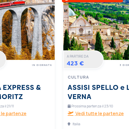
A PARTIRE DA
423 €
IN GIORNATA
3 GIO
CULTURA
 EXPRESS &
ASSISI SPELLO e 
MORITZ
VERNA
 il 21/11
Prossima partenza il 23/10
 le partenze
Vedi tutte le partenze
Italia