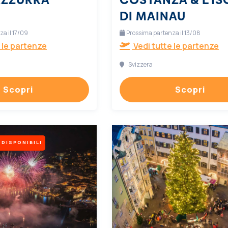
DI MAINAU
a il 17/09
Prossima partenza il 13/08
 le partenze
Vedi tutte le partenze
Svizzera
Scopri
Scopri
 DISPONIBILI