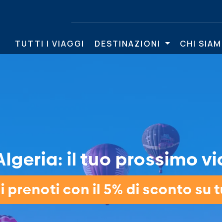
TUTTI I VIAGGI
DESTINAZIONI
CHI SIA
lgeria: il tuo prossimo vi
 prenoti con il 5% di sconto su tu