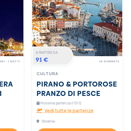
A PARTIRE DA
91 €
RNI - 1 NOTTI
IN GIORNATA
CULTURA
ERA
PIRANO & PORTOROSE
I
PRANZO DI PESCE
Prossima partenza il 13/12
Vedi tutte le partenze
Slovenia