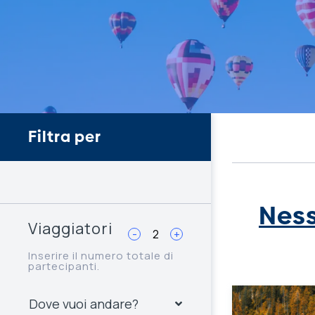
Filtra per
Ness
Viaggiatori
-
+
Inserire il numero totale di
partecipanti.
Dove vuoi andare?