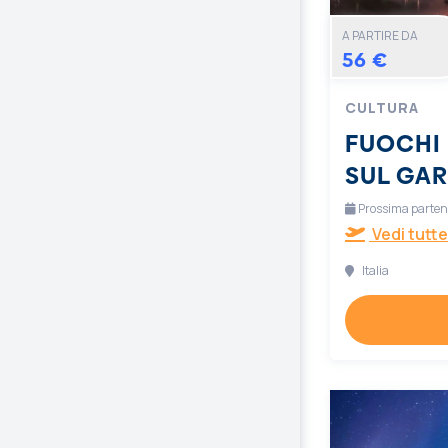
A PARTIRE DA
56 €
CULTURA
FUOCHI 
SUL GA
Prossima partenz
Vedi tutte
Italia