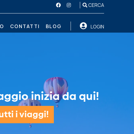
CERCA
MO
CONTATTI
BLOG
LOGIN
aggio inizia da qui!
tti i viaggi!