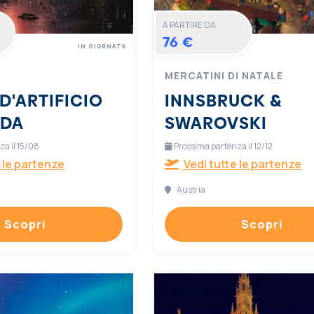
A PARTIRE DA
76 €
IN GIORNATA
MERCATINI DI NATALE
D'ARTIFICIO
INNSBRUCK &
RDA
SWAROVSKI
a il 15/08
Prossima partenza il 12/12
 le partenze
Vedi tutte le partenze
Austria
Scopri
Scopri