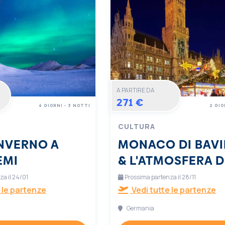
A PARTIRE DA
271 €
4 GIORNI - 3 NOTTI
2 GIO
CULTURA
INVERNO A
MONACO DI BAVI
EMI
& L'ATMOSFERA D
NATALE
a il 24/01
Prossima partenza il 28/11
 le partenze
Vedi tutte le partenze
Germania