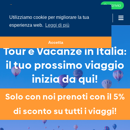
Scrivici
Utilizziamo cookie per migliorare la tua
-
LOGIN
esperienza web.
Leggi di più
Accetta
Tour e Vacanze in Italia:
il tuo prossimo viaggio
inizia da qui!
Solo con noi prenoti con il 5%
di sconto su tutti i viaggi!