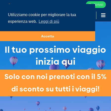
Scrivici
Utilizziamo cookie per migliorare la tua
-
LOGIN
esperienza web.
Leggi di più
Accetta
Il tuo prossimo viaggio
inizia qui
Solo con noi prenoti con il 5%
di sconto su tutti i viaggi!